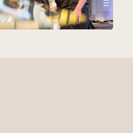
Ook gemak voor onze ondernemers.
Wij focussen ons niet alleen op het gemak van de
consument, maar ook op dat van onze
franchisenemers. De gehele bedrijfsvoering van KRS
is gericht op het ontzorgen van onze ondernemers.
Met uitgedachte formule, recepturen en werkwijzen in
de winkels kan jij als franchisenemer je vooral
bezighouden met waar het echt om gaat: klantcontact
en het zorgen voor een toonbank vol met heerlijke
producten.