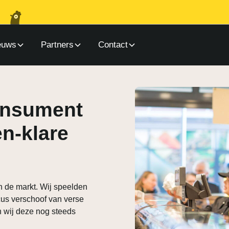
euws
Partners
Contact
onsument
en-klare
in de markt. Wij speelden
cus verschoof van verse
n wij deze nog steeds