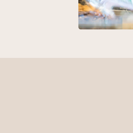
De groeiende behoefte aan gemak is niet meer
weg te denken.
Met onze franchiseformule spelen we als geen ander
in op de groeiende behoefte aan gemakt.
Gemaksvoeding brengt ook uitdagingen met zich
mee. Zo is variatie, aantrekkelijkheid van het product
en gebruiksvriendelijkheid belangrijk. Wij zien dit als
kansen en pakken ze met beide handen aan.